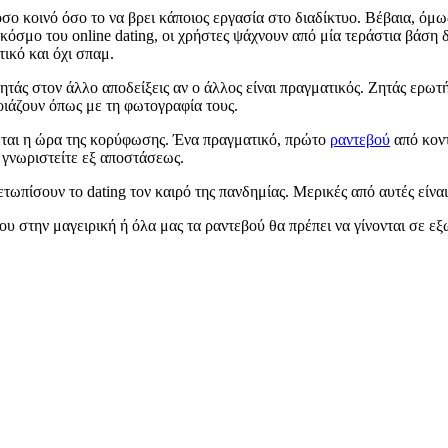
όσο κοινό όσο το να βρει κάποιος εργασία στο διαδίκτυο. Βέβαια, όμως,
ν κόσμο του online dating, οι χρήστες ψάχνουν από μία τεράστια βάσ
τικό και όχι σπαμ.
ητάς στον άλλο αποδείξεις αν ο άλλος είναι πραγματικός. Ζητάς ερω
οιάζουν όπως με τη φωτογραφία τους.
έρχεται η ώρα της κορύφωσης. Ένα πραγματικό, πρώτο
ραντεβού
από κοντ
α γνωριστείτε εξ αποστάσεως.
τωπίσουν το dating τον καιρό της πανδημίας. Μερικές από αυτές είναι 
μου στην μαγειρική ή όλα μας τα ραντεβού θα πρέπει να γίνονται σε ε