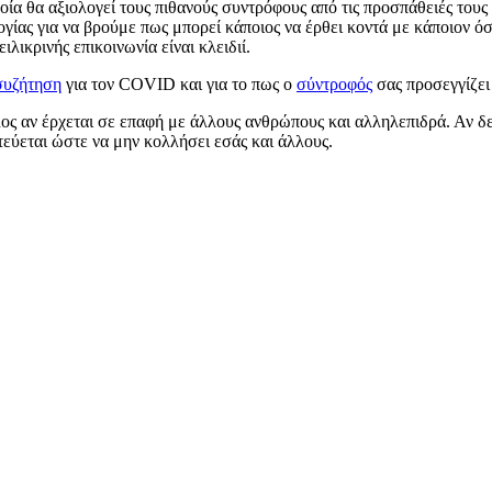
οία θα αξιολογεί τους πιθανούς συντρόφους από τις προσπάθειές τους
λογίας για να βρούμε πως μπορεί κάποιος να έρθει κοντά με κάποιον 
ιλικρινής επικοινωνία είναι κλειδιί.
συζήτηση
για τον COVID και για το πως ο
σύντροφός
σας προσεγγίζει 
λος αν έρχεται σε επαφή με άλλους ανθρώπους και αλληλεπιδρά. Αν δε
τεύεται ώστε να μην κολλήσει εσάς και άλλους.