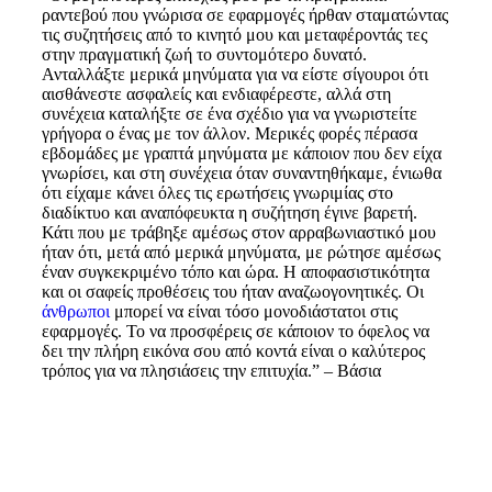
ραντεβού που γνώρισα σε εφαρμογές ήρθαν σταματώντας
τις συζητήσεις από το κινητό μου και μεταφέροντάς τες
στην πραγματική ζωή το συντομότερο δυνατό.
Ανταλλάξτε μερικά μηνύματα για να είστε σίγουροι ότι
αισθάνεστε ασφαλείς και ενδιαφέρεστε, αλλά στη
συνέχεια καταλήξτε σε ένα σχέδιο για να γνωριστείτε
γρήγορα ο ένας με τον άλλον. Μερικές φορές πέρασα
εβδομάδες με γραπτά μηνύματα με κάποιον που δεν είχα
γνωρίσει, και στη συνέχεια όταν συναντηθήκαμε, ένιωθα
ότι είχαμε κάνει όλες τις ερωτήσεις γνωριμίας στο
διαδίκτυο και αναπόφευκτα η συζήτηση έγινε βαρετή.
Κάτι που με τράβηξε αμέσως στον αρραβωνιαστικό μου
ήταν ότι, μετά από μερικά μηνύματα, με ρώτησε αμέσως
έναν συγκεκριμένο τόπο και ώρα. Η αποφασιστικότητα
και οι σαφείς προθέσεις του ήταν αναζωογονητικές. Οι
άνθρωποι
μπορεί να είναι τόσο μονοδιάστατοι στις
εφαρμογές. Το να προσφέρεις σε κάποιον το όφελος να
δει την πλήρη εικόνα σου από κοντά είναι ο καλύτερος
τρόπος για να πλησιάσεις την επιτυχία.” – Βάσια