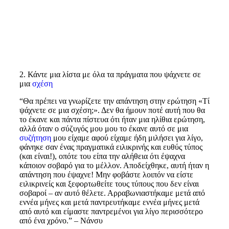
2. Κάντε μια λίστα με όλα τα πράγματα που ψάχνετε σε
μια
σχέση
“Θα πρέπει να γνωρίζετε την απάντηση στην ερώτηση «Τί
ψάχνετε σε μια σχέση;». Δεν θα ήμουν ποτέ αυτή που θα
το έκανε και πάντα πίστευα ότι ήταν μια ηλίθια ερώτηση,
αλλά όταν ο σύζυγός μου μου το έκανε αυτό σε μια
συζήτηση
μου είχαμε αφού είχαμε ήδη μιλήσει για λίγο,
φάνηκε σαν ένας πραγματικά ειλικρινής και ευθύς τύπος
(και είναι!), οπότε του είπα την αλήθεια ότι έψαχνα
κάποιον σοβαρό για το μέλλον. Αποδείχθηκε, αυτή ήταν η
απάντηση που έψαχνε! Μην φοβάστε λοιπόν να είστε
ειλικρινείς και ξεφορτωθείτε τους τύπους που δεν είναι
σοβαροί – αν αυτό θέλετε. Αρραβωνιαστήκαμε μετά από
εννέα μήνες και μετά παντρευτήκαμε εννέα μήνες μετά
από αυτό και είμαστε παντρεμένοι για λίγο περισσότερο
από ένα χρόνο.” – Νάνσυ