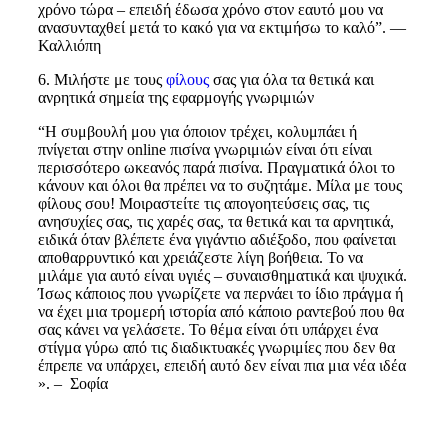
χρόνο τώρα – επειδή έδωσα χρόνο στον εαυτό μου να
ανασυνταχθεί μετά το κακό για να εκτιμήσω το καλό”. —
Καλλιόπη
6. Μιλήστε με τους
φίλους
σας για όλα τα θετικά και
ανρητικά σημεία της εφαρμογής γνωριμιών
“Η συμβουλή μου για όποιον τρέχει, κολυμπάει ή
πνίγεται στην online πισίνα γνωριμιών είναι ότι είναι
περισσότερο ωκεανός παρά πισίνα. Πραγματικά όλοι το
κάνουν και όλοι θα πρέπει να το συζητάμε. Μίλα με τους
φίλους σου! Μοιραστείτε τις απογοητεύσεις σας, τις
ανησυχίες σας, τις χαρές σας, τα θετικά και τα αρνητικά,
ειδικά όταν βλέπετε ένα γιγάντιο αδιέξοδο, που φαίνεται
αποθαρρυντικό και χρειάζεστε λίγη βοήθεια. Το να
μιλάμε για αυτό είναι υγιές – συναισθηματικά και ψυχικά.
Ίσως κάποιος που γνωρίζετε να περνάει το ίδιο πράγμα ή
να έχει μια τρομερή ιστορία από κάποιο ραντεβού που θα
σας κάνει να γελάσετε. Το θέμα είναι ότι υπάρχει ένα
στίγμα γύρω από τις διαδικτυακές γνωριμίες που δεν θα
έπρεπε να υπάρχει, επειδή αυτό δεν είναι πια μια νέα ιδέα
». – Σοφία