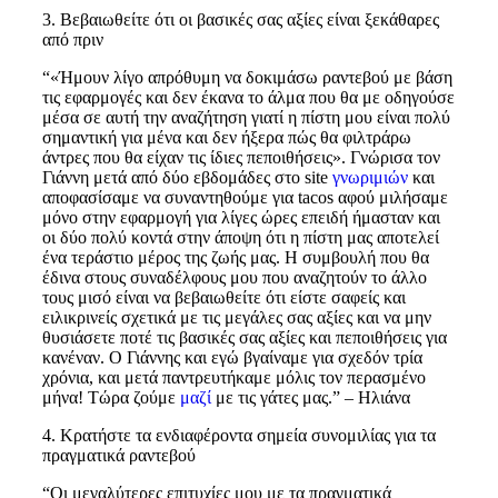
3. Βεβαιωθείτε ότι οι βασικές σας αξίες είναι ξεκάθαρες
από πριν
“«Ήμουν λίγο απρόθυμη να δοκιμάσω ραντεβού με βάση
τις εφαρμογές και δεν έκανα το άλμα που θα με οδηγούσε
μέσα σε αυτή την αναζήτηση γιατί η πίστη μου είναι πολύ
σημαντική για μένα και δεν ήξερα πώς θα φιλτράρω
άντρες που θα είχαν τις ίδιες πεποιθήσεις». Γνώρισα τον
Γιάννη μετά από δύο εβδομάδες στο site
γνωριμιών
και
αποφασίσαμε να συναντηθούμε για tacos αφού μιλήσαμε
μόνο στην εφαρμογή για λίγες ώρες επειδή ήμασταν και
οι δύο πολύ κοντά στην άποψη ότι η πίστη μας αποτελεί
ένα τεράστιο μέρος της ζωής μας. Η συμβουλή που θα
έδινα στους συναδέλφους μου που αναζητούν το άλλο
τους μισό είναι να βεβαιωθείτε ότι είστε σαφείς και
ειλικρινείς σχετικά με τις μεγάλες σας αξίες και να μην
θυσιάσετε ποτέ τις βασικές σας αξίες και πεποιθήσεις για
κανέναν. Ο Γιάννης και εγώ βγαίναμε για σχεδόν τρία
χρόνια, και μετά παντρευτήκαμε μόλις τον περασμένο
μήνα! Τώρα ζούμε
μαζί
με τις γάτες μας.” – Ηλιάνα
4. Κρατήστε τα ενδιαφέροντα σημεία συνομιλίας για τα
πραγματικά ραντεβού
“Οι μεγαλύτερες επιτυχίες μου με τα πραγματικά