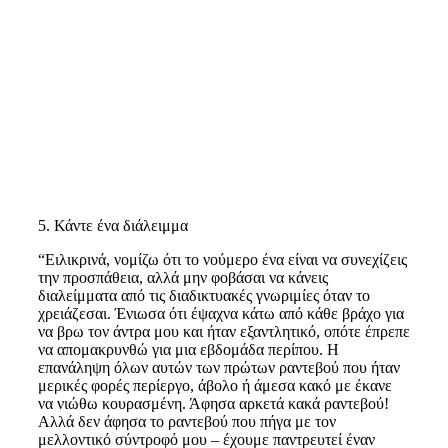
5. Κάντε ένα διάλειμμα
“Ειλικρινά, νομίζω ότι το νούμερο ένα είναι να συνεχίζεις
την προσπάθεια, αλλά μην φοβάσαι να κάνεις
διαλείμματα από τις διαδικτυακές γνωριμίες όταν το
χρειάζεσαι. Ένιωσα ότι έψαχνα κάτω από κάθε βράχο για
να βρω τον άντρα μου και ήταν εξαντλητικό, οπότε έπρεπε
να απομακρυνθώ για μια εβδομάδα περίπου. Η
επανάληψη όλων αυτών των πρώτων ραντεβού που ήταν
μερικές φορές περίεργο, άβολο ή άμεσα κακό με έκανε
να νιώθω κουρασμένη. Άφησα αρκετά κακά ραντεβού!
Αλλά δεν άφησα το ραντεβού που πήγα με τον
μελλοντικό σύντροφό μου – έχουμε παντρευτεί έναν