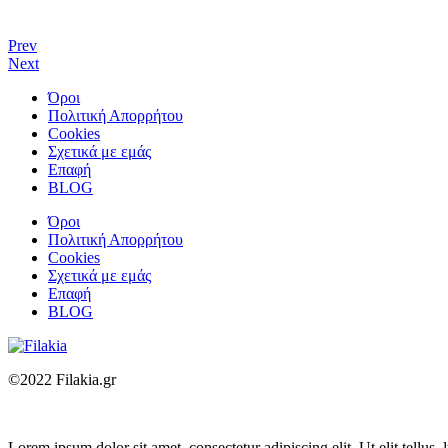
Prev
Next
Όροι
Πολιτική Απορρήτου
Cookies
Σχετικά με εμάς
Επαφή
BLOG
Όροι
Πολιτική Απορρήτου
Cookies
Σχετικά με εμάς
Επαφή
BLOG
©2022 Filakia.gr
Lorem ipsum dolor sit amet, consectetur adipiscing elit. Ut elit tellus