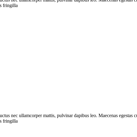
 fringilla
, luctus nec ullamcorper mattis, pulvinar dapibus leo. Maecenas egestas cu
 fringilla