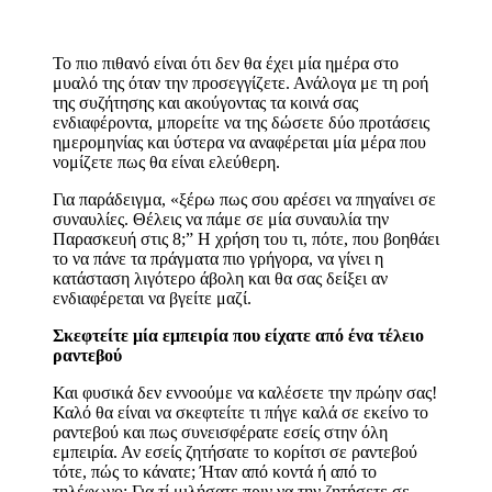
Το πιο πιθανό είναι ότι δεν θα έχει μία ημέρα στο
μυαλό της όταν την προσεγγίζετε. Ανάλογα με τη ροή
της συζήτησης και ακούγοντας τα κοινά σας
ενδιαφέροντα, μπορείτε να της δώσετε δύο προτάσεις
ημερομηνίας και ύστερα να αναφέρεται μία μέρα που
νομίζετε πως θα είναι ελεύθερη.
Για παράδειγμα, «ξέρω πως σου αρέσει να πηγαίνει σε
συναυλίες. Θέλεις να πάμε σε μία συναυλία την
Παρασκευή στις 8;” Η χρήση του τι, πότε, που βοηθάει
το να πάνε τα πράγματα πιο γρήγορα, να γίνει η
κατάσταση λιγότερο άβολη και θα σας δείξει αν
ενδιαφέρεται να βγείτε μαζί.
Σκεφτείτε μία εμπειρία που είχατε από ένα τέλειο
ραντεβού
Και φυσικά δεν εννοούμε να καλέσετε την πρώην σας!
Καλό θα είναι να σκεφτείτε τι πήγε καλά σε εκείνο το
ραντεβού και πως συνεισφέρατε εσείς στην όλη
εμπειρία. Αν εσείς ζητήσατε το κορίτσι σε ραντεβού
τότε, πώς το κάνατε; Ήταν από κοντά ή από το
τηλέφωνο; Για τί μιλήσατε πριν να την ζητήσετε σε