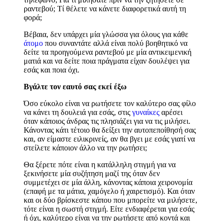
ραντεβού; Τί θέλετε να κάνετε διαφορετικά αυτή τη
φορά;
Βέβαια, δεν υπάρχει μία γλώσσα για όλους για κάθε
άτομο
που συναντάτε αλλά είναι πολύ βοηθητικό να
δείτε τα προηγούμενα ραντεβού με μία αντικειμενική
ματιά και να δείτε ποια πράγματα είχαν δουλέψει για
εσάς και ποια όχι.
Βγάλτε τον εαυτό σας εκεί έξω
Όσο εύκολο είναι να ρωτήσετε τον καλύτερο σας φίλο
να κάνει τη δουλειά για εσάς, στις
γυναίκες
αρέσει
όταν κάποιος άνδρας τις πλησιάζει για να τις μιλήσει.
Κάνοντας κάτι τέτοιο θα δείξει την αυτοπεποίθησή σας
και, αν είμαστε ειλικρινείς, αν θα βγει με εσάς γιατί να
στείλετε κάποιον άλλο να την ρωτήσει;
Θα ξέρετε πότε είναι η κατάλληλη στιγμή για να
ξεκινήσετε μία συζήτηση μαζί της όταν δεν
συμμετέχει σε μία άλλη, κάνοντας κάποια χειρονομία
(επαφή με τα μάτια, χαμόγελο ή χαιρετισμό). Και όταν
και οι δύο βρίσκεστε κάπου που μπορείτε να μιλήσετε,
τότε είναι η σωστή στιγμή. Είτε ενδιαφέρεται για εσάς
ή όχι, καλύτερο είναι να την ρωτήσετε από κοντά και