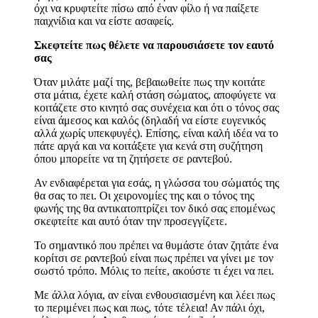
όχι να κρυφτείτε πίσω από έναν φίλο ή να παίξετε
παιχνίδια και να είστε ασαφείς.
Σκεφτείτε πως θέλετε να παρουσιάσετε τον εαυτό
σας
Όταν μιλάτε μαζί της, βεβαιωθείτε πως την κοιτάτε
στα μάτια, έχετε καλή στάση σώματος, αποφύγετε να
κοιτάζετε στο κινητό σας συνέχεια και ότι ο τόνος σας
είναι άμεσος και καλός (δηλαδή να είστε ευγενικός
αλλά χωρίς υπεκφυγές). Επίσης, είναι καλή ιδέα να το
πάτε αργά και να κοιτάξετε για κενά στη συζήτηση
όπου μπορείτε να τη ζητήσετε σε ραντεβού.
Αν ενδιαφέρεται για εσάς, η γλώσσα του σώματός της
θα σας το πει. Οι χειρονομίες της και ο τόνος της
φωνής της θα αντικατοπτρίζει τον δικό σας επομένως
σκεφτείτε και αυτό όταν την προσεγγίζετε.
Το σημαντικό που πρέπει να θυμάστε όταν ζητάτε ένα
κορίτσι σε ραντεβού είναι πως πρέπει να γίνει με τον
σωστό τρόπο. Μόλις το πείτε, ακούστε τι έχει να πει.
Με άλλα λόγια, αν είναι ενθουσιασμένη και λέει πως
το περιμένει πως και πως, τότε τέλεια! Αν πάλι όχι,