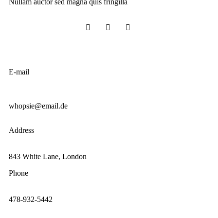
Nullam auctor sed magna quis fringilla
E-mail
whopsie@email.de
Address
843 White Lane, London
Phone
478-932-5442