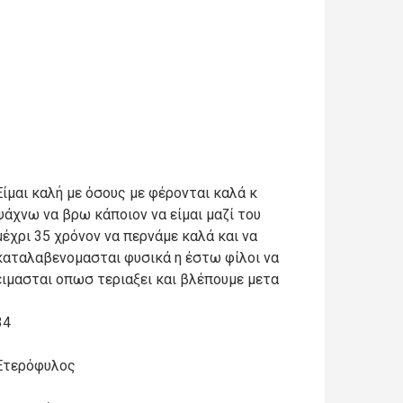
Είμαι καλή με όσους με φέρονται καλά κ
ψάχνω να βρω κάποιον να είμαι μαζί του
μέχρι 35 χρόνον να περνάμε καλά και να
καταλαβενομασται φυσικά η έστω φίλοι να
ειμασται οπωσ τεριαξει και βλέπουμε μετα
34
Ετερόφυλος