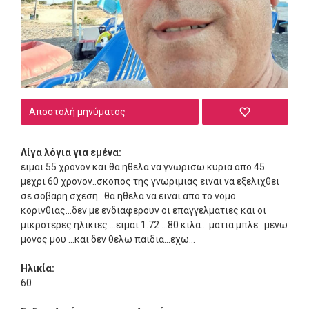
Αποστολή μηνύματος
Λίγα λόγια για εμένα:
ειμαι 55 χρονον και θα ηθελα να γνωρισω κυρια απο 45
μεχρι 60 χρονον..σκοπος της γνωριμιας ειναι να εξελιχθει
σε σοβαρη σχεση.. θα ηθελα να ειναι απο το νομο
κορινθιας...δεν με ενδιαφερουν οι επαγγελματιες και οι
μικροτερες ηλικιες ...ειμαι 1.72 ...80 κιλα... ματια μπλε...μενω
μονος μου ...και δεν θελω παιδια...εχω...
Ηλικία:
60