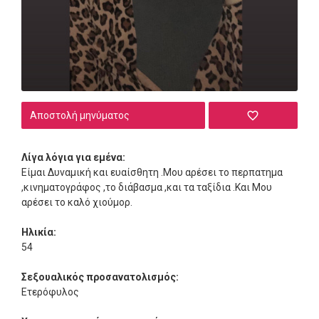
Αποστολή μηνύματος
Λίγα λόγια για εμένα:
Είμαι Δυναμική και ευαίσθητη .Μου αρέσει το περπατημα
,κινηματογράφος ,το διάβασμα ,και τα ταξίδια .Και Μου
αρέσει το καλό χιούμορ.
Ηλικία:
54
Σεξουαλικός προσανατολισμός:
Ετερόφυλος