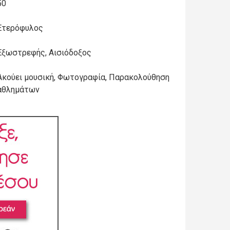
50
Ετερόφυλος
Εξωστρεφής, Αισιόδοξος
Ακούει μουσική, Φωτογραφία, Παρακολούθηση
αθλημάτων