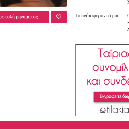
Τα ενδιαφέροντά μου:
οστολή μηνύματος