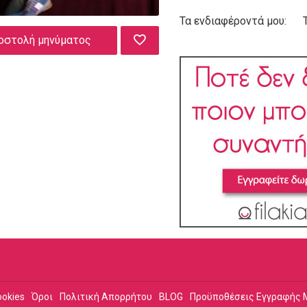
Τα ενδιαφέροντά μου:
οστολή μηνύματος
ookies
Όροι
Πολιτική Απορρήτου
BLOG
Προϋποθέσεις Εγγραφής 