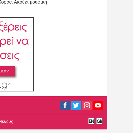
Χορός, Ακούει μουσική
Μέλους