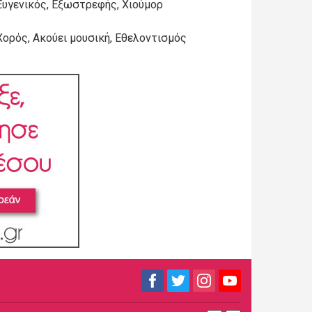
Ευγενικός, Εξωστρεφής, Χιούμορ
Χορός, Ακούει μουσική, Εθελοντισμός