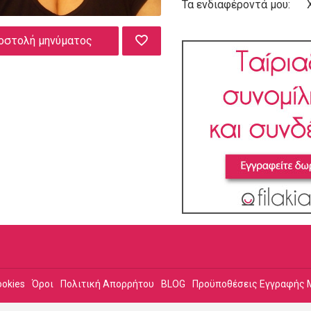
Τα ενδιαφέροντά μου:
οστολή μηνύματος
ookies
Όροι
Πολιτική Απορρήτου
BLOG
Προϋποθέσεις Εγγραφής 