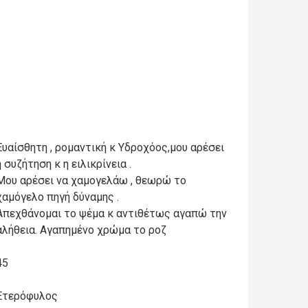
Ευαίσθητη , ρομαντική κ Υδροχόος,μου αρέσει
η συζήτηση κ η ειλικρίνεια .
Μου αρέσει να χαμογελάω , θεωρώ το
χαμόγελο πηγή δύναμης .
Απεχθάνομαι το ψέμα κ αντιθέτως αγαπώ την
αλήθεια. Αγαπημένο χρώμα το ροζ
45
Ετερόφυλος