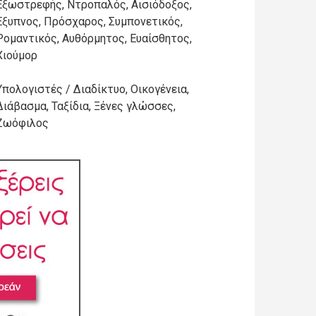
Εξωστρεφής, Ντροπαλός, Αισιόδοξος,
Έξυπνος, Πρόσχαρος, Συμπονετικός,
Ρομαντικός, Αυθόρμητος, Ευαίσθητος,
Χιούμορ
Υπολογιστές / Διαδίκτυο, Οικογένεια,
Διάβασμα, Ταξίδια, Ξένες γλώσσες,
Ζωόφιλος