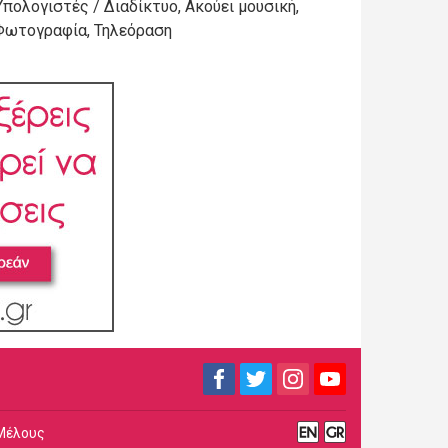
Υπολογιστές / Διαδίκτυο, Ακούει μουσική,
Φωτογραφία, Τηλεόραση
Μέλους