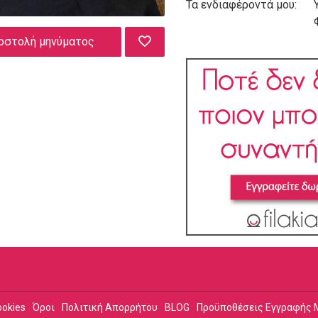
Τα ενδιαφέροντά μου:
οστολή μηνύματος
ookies
Όροι
Πολιτική Απορρήτου
BLOG
Προϋποθέσεις Εγγραφής 