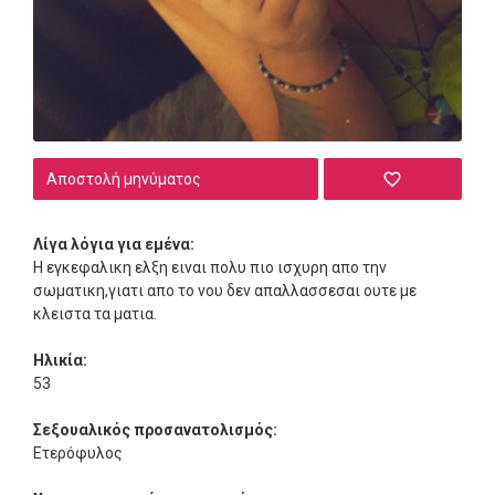
Αποστολή μηνύματος
Λίγα λόγια για εμένα:
Η εγκεφαλικη ελξη ειναι πολυ πιο ισχυρη απο την
σωματικη,γιατι απο το νου δεν απαλλασσεσαι ουτε με
κλειστα τα ματια.
Ηλικία:
53
Σεξουαλικός προσανατολισμός:
Ετερόφυλος