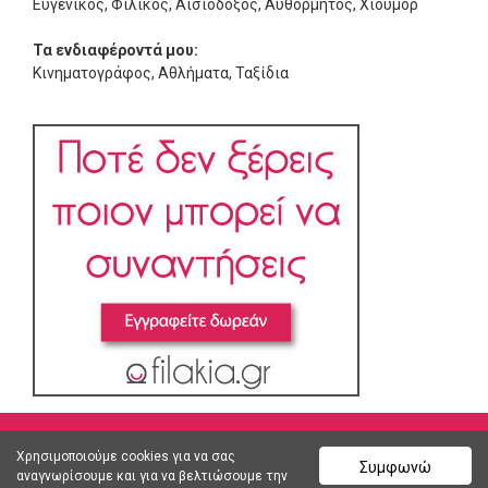
Ευγενικός, Φιλικός, Αισιόδοξος, Αυθόρμητος, Χιούμορ
Τα ενδιαφέροντά μου:
Κινηματογράφος, Αθλήματα, Ταξίδια
Χρησιμοποιούμε cookies για να σας
Συμφωνώ
αναγνωρίσουμε και για να βελτιώσουμε την