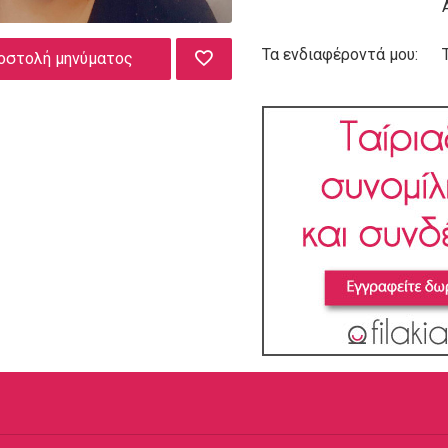
Τα ενδιαφέροντά μου:
οστολή μηνύματος