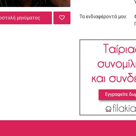
Τα ενδιαφέροντά μου:
οστολή μηνύματος