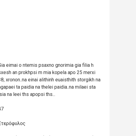
Gia eimai o ntemis psaxno gnorimia gia filia h
sxesh an prokhpsi m mia kopela apo 25 merxi
38, xronon..na einai alithinh euaisthith storgikh na
agapaei ta paidia na thelei paidia..na milaei sta
sia na leei ths apopsi ths...
47
Ετερόφυλος