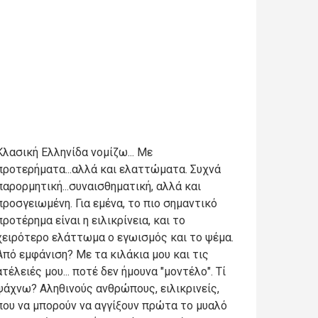
Κλασική Ελληνίδα νομίζω... Με
προτερήματα...αλλά και ελαττώματα. Συχνά
παρορμητική...συναισθηματική, αλλά και
προσγειωμένη. Για εμένα, το πιο σημαντικό
προτέρημα είναι η ειλικρίνεια, και το
χειρότερο ελάττωμα ο εγωισμός και το ψέμα.
Από εμφάνιση? Με τα κιλάκια μου και τις
ατέλειές μου... ποτέ δεν ήμουνα "μοντέλο". Τί
ψάχνω? Αληθινούς ανθρώπους, ειλικρινείς,
που να μπορούν να αγγίξουν πρώτα το μυαλό