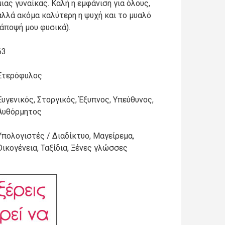
μιας γυναίκας. Καλή η εμφάνιση για όλους,
αλλά ακόμα καλύτερη η ψυχή και το μυαλό
(άποψή μου φυσικά).
63
Ετερόφυλος
Ευγενικός, Στοργικός, Έξυπνος, Υπεύθυνος,
Αυθόρμητος
Υπολογιστές / Διαδίκτυο, Μαγείρεμα,
Οικογένεια, Ταξίδια, Ξένες γλώσσες