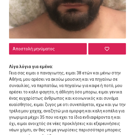
Αποστολή μηνύματος
Λίγα λόγια για εμένα:
Γεια σας ειμαι ο παναγιωτης, ειμαι 38 ετών και μένω στην
Αθήνα, μου αρέσει να ακούω μουσικη και να πηγαίνω σε
συναυλίες, να περπατάω, να πηγαίνω για καφε ή ποτό, μου
αρέσει το καλο φαγητο, η άθληση όσο μπορω, ειμαι γενικα
ένας ευχαρίστως άνθρωπος και κοινωνικός και συνάμα
ευαίσθητος, ειμαι ζυγος με οτι συνεπάγεται, εχω και γω την
τρέλα μου χαχαχ, αναζητώ μια ομορφη και καλη κοπέλα για
γνωριμια μέχρι 35 που να εχει τα ίδια ενδιαφέροντα η και
όχι, ειμαι ανοιχτός σε νέες προκλήσεις και εξερευνήσεις
νέων χόμπι, αν θες να με γνωρίσεις περισσότερο μπορεις