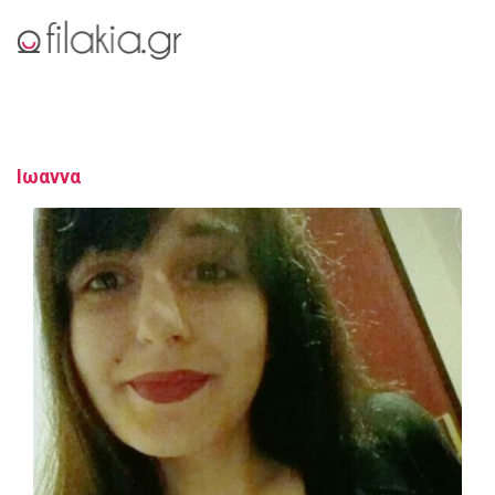
Ιωαννα