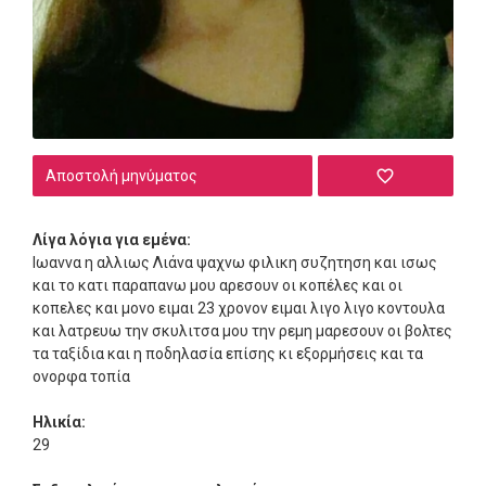
Αποστολή μηνύματος
Λίγα λόγια για εμένα:
Ιωαννα η αλλιως Λιάνα ψαχνω φιλικη συζητηση και ισως
και το κατι παραπανω μου αρεσουν οι κοπέλες και οι
κοπελες και μονο ειμαι 23 χρονον ειμαι λιγο λιγο κοντουλα
και λατρευω την σκυλιτσα μου την ρεμη μαρεσουν οι βολτες
τα ταξίδια και η ποδηλασία επίσης κι εξορμήσεις και τα
ονορφα τοπία
Ηλικία:
29