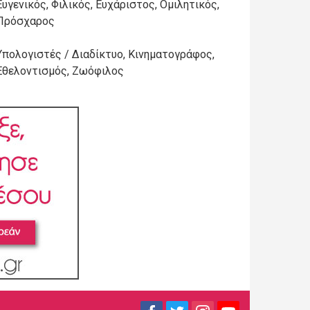
Ευγενικός, Φιλικός, Ευχάριστος, Ομιλητικός,
Πρόσχαρος
Υπολογιστές / Διαδίκτυο, Κινηματογράφος,
Εθελοντισμός, Ζωόφιλος